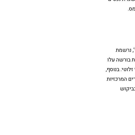
’, נרשמת
ת ייעוץ הנדל”ן JLL, מחירי הדירות בורשה עלו
בכ-8% בממוצע בשנה האחרונה, עם מחיר ממוצע למטר רבוע העומד על כ-9,000 זלוטי. בנוסף,
ים המרכזיות
ייה. למשל, אזור השלום הכלכלי בוורוצלב רשם עלייה של 12% בביקוש