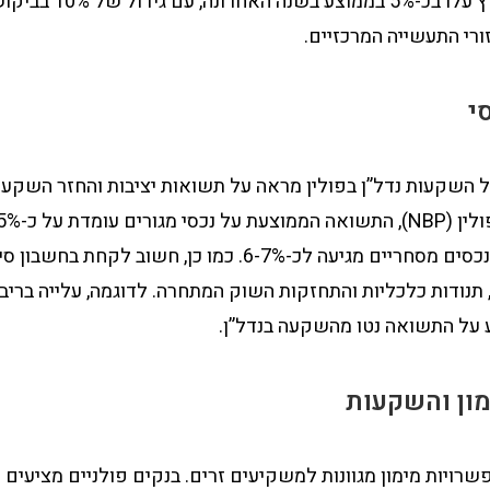
הנכסים בקטוביץ עלו בכ-5% בממוצע 
רי התעשייה המרכזיים.
י
ל השקעות נדל”ן בפולין מראה על תשואות יציבות והחזר השקעה 
שהתשואה על נכסים מסחריים מגיעה לכ-6-7%. כמו כן, חשוב לקחת ב
, תנודות כלכליות והתחזקות השוק המתחרה. לדוגמה, עלייה בריב
על התשואה נטו מהשקעה בנדל”ן.
מון והשקעות
שרויות מימון מגוונות למשקיעים זרים. בנקים פולניים מציעים 