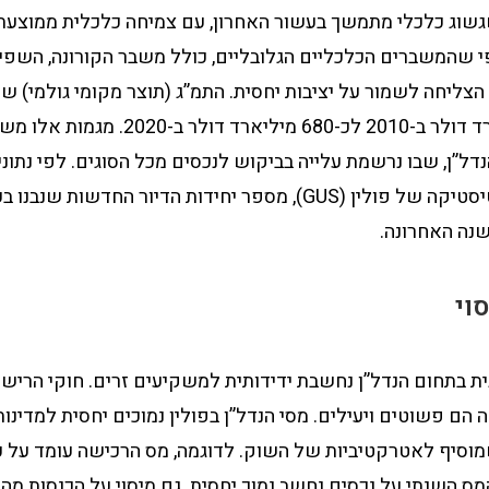
י שהמשברים הכלכליים הגלובליים, כולל משבר הקורונה, השפי
 הצליחה לשמור על יציבות יחסית. התמ”ג (תוצר מקומי גולמי) ש
מכ-528 מיליארד דולר ב-2010 לכ-680 מיליארד דו
דל”ן, שבו נרשמת עלייה בביקוש לנכסים מכל הסוגים. לפי נתונ
המרכזית לסטטיסטיקה של פולין (GUS), מספר יחידות הדיור החדשות
וי
ת בתחום הנדל”ן נחשבת ידידותית למשקיעים זרים. חוקי הריש
 הם פשוטים ויעילים. מסי הנדל”ן בפולין נמוכים יחסית למדינו
מס השנתי על נכסים נחשב נמוך יחסית. גם מיסוי על הכנסות מ