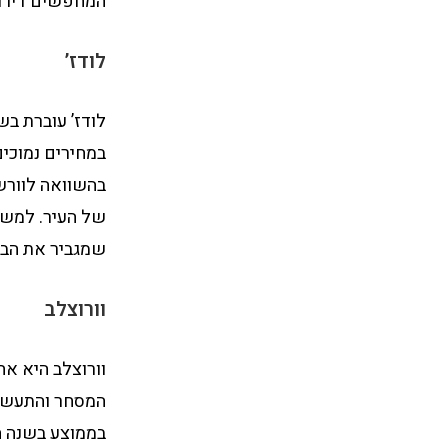
המחפשים דירו
לודז’
לודז’ עוברת ב
בהשוואה לוורש
שמגביר את הבי
וורוצלב
וורוצלב היא אח