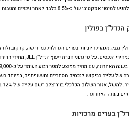
סוי אפקטיבי של כ-8.5% בלבד לאחר ניכויים והטבות מס.
הנדל”ן בפולין
לין מציג מגמות חיוביות. בערים הגדולות כמו ורשה, קרקוב ולודז
עלייה מתמדת במחירי הנכסים. על פי נתוני חבר
ה של עלייה בביקוש לנכסים מסחריים ותעשייתיים, במיוחד בער
ובאזורי התעש
יים בשנה האחרונה.
”ן בערים מרכזיות