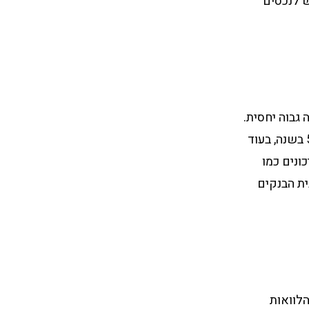
בשנה האחרונה, עם גידול של 10% בביקוש לנכסים
גבוה יחסית.
לפי נתוני בנק פולין (NBP), התשואה הממוצעת על נכסי מגורים עומדת על כ-5% בשנה, בעוד
חשבון סיכונים כמו
ית הבנקים
הלוואות