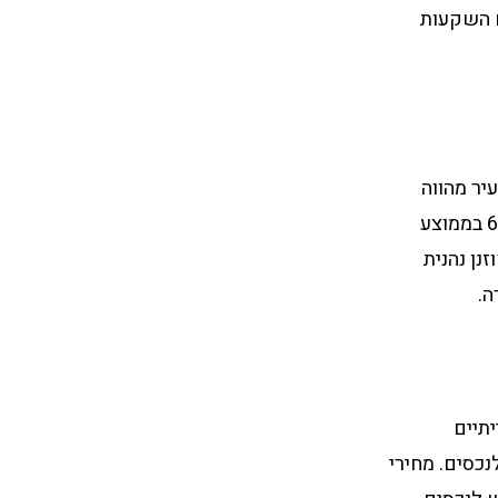
ם השקעות
עיר מהווה
מוקד משיכה להשקעות בתחום הנדל”ן המסחרי. מחירי הדירות בפוזנן עלו בכ-6% בממוצע
7,50 זלוטי. בנוסף, פוזנן נהנית
ה.
תיים
נכסים. מחירי