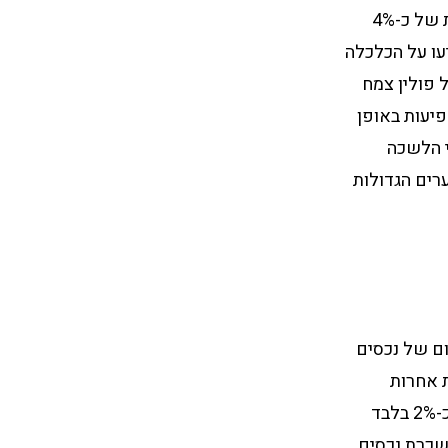
פולין נהנית משגשוג כלכלי מתמשך בעשור האחרון, עם צמיחה כלכלית ממוצעת של כ-4%
עו על הכלכלה
ל פולין צמח
לר ב-2020. מגמות אלו משפיעות באופן
י הלשכה
 שנבנו בערים הגדולות
ום של נכסים
ת אחרות
באירופה, מה שמוסיף לאטרקטיביות של השוק. לדוגמה, מס הרכישה עומד על כ-2% בלבד
השכרת נכסים