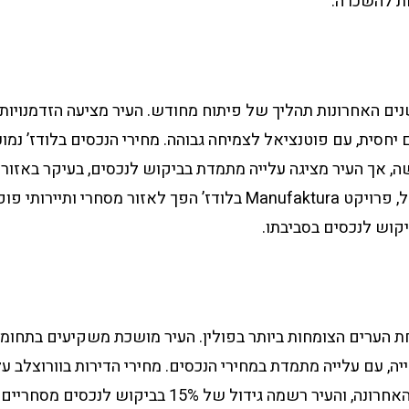
ת להשכרה.
שנים האחרונות תהליך של פיתוח מחודש. העיר מציעה הזדמנויו
ה, אך העיר מציגה עלייה מתמדת בביקוש לנכסים, בעיקר באזו
של העיר. למשל, פרויקט Manufaktura בלודז’ הפך לאזור מסחרי ותיירו
קוש לנכסים בסביבתו.
ת הערים הצומחות ביותר בפולין. העיר מושכת משקיעים בתחומי 
בממוצע בשנה האחרונה, והעיר רשמה גידול של 15% בביקוש ל