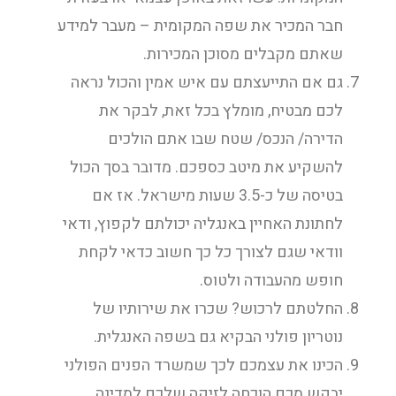
חבר המכיר את שפה המקומית – מעבר למידע
שאתם מקבלים מסוכן המכירות.
גם אם התייעצתם עם איש אמין והכול נראה
לכם מבטיח, מומלץ בכל זאת, לבקר את
הדירה/ הנכס/ שטח שבו אתם הולכים
להשקיע את מיטב כספכם. מדובר בסך הכול
בטיסה של כ-3.5 שעות מישראל. אז אם
לחתונת האחיין באנגליה יכולתם לקפוץ, ודאי
וודאי שגם לצורך כל כך חשוב כדאי לקחת
חופש מהעבודה ולטוס.
החלטתם לרכוש? שכרו את שירותיו של
נוטריון פולני הבקיא גם בשפה האנגלית.
הכינו את עצמכם לכך שמשרד הפנים הפולני
יבקש מכם הוכחה לזיקה שלכם למדינה,