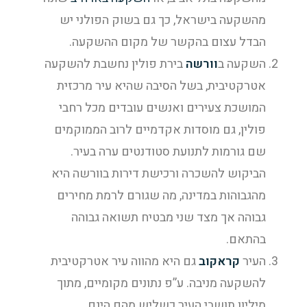
מהשקעה בישראל, כך גם בשוק הפולני יש
הבדל עצום בהקשר של מקום ההשקעה.
השקעה ב
וורשה
בירת פולין נחשבת להשקעה
אטרקטיבית, בשל הסיבה שהיא עיר מרכזית
המושכת צעירים ואנשים עובדים מכל רחבי
פולין, גם מוסדות אקדמיים לרוב הממוקמים
שם גורמות לתנועת סטודנטים ערה בעיר.
הביקוש להשכרה ורכישת דירות בוורשה היא
מהגבוהות במדינה, מה שגורם לרמת מחירים
גבוהה אך מצד שני מבטיח תשואה גבוהה
בהתאם.
העיר
קראקוב
גם היא מהווה עיר אטרקטיבית
להשקעה מניבה. ע”פ נתונים מקומיים, מתוך
מיליון תושבי העיר כשליש מהם הינם